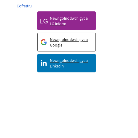
Cofrestru
Mewngofnodwch gyda
LG Inform
Mewngofnodwch gyda
Google
Mewngofnodwch gyda
LinkedIn