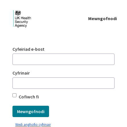
Skip to Main Content
Mewngofnodi
Mewngofnodi - UKHSA national
Mewngofnodi
Cyfeiriad e-bost
Cyfrinair
Cofiwch fi
Mewngofnodi
Wedi anghofio cyfrinair