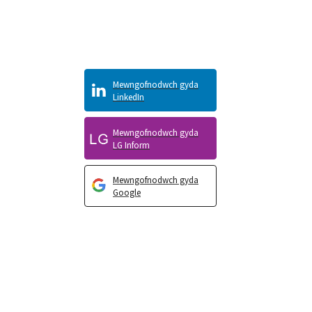
Mewngofnodwch gyda
LinkedIn
Mewngofnodwch gyda
LG Inform
Mewngofnodwch gyda
Google