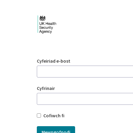
Skip to Main Content
Mewngofnodi - UKHSA
Mewngofnodi
Cyfeiriad e-bost
Cyfrinair
Cofiwch fi
Mewngofnodi