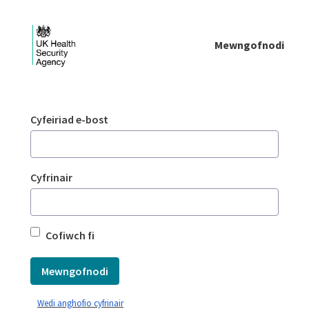
Skip to Main Content
Mewngofnodi
Mewngofnodi - UKHSA national
Mewngofnodi
Cyfeiriad e-bost
Cyfrinair
Cofiwch fi
Mewngofnodi
Wedi anghofio cyfrinair