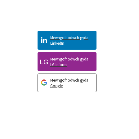
Mewngofnodwch gyda
LinkedIn
Mewngofnodwch gyda
LG Inform
Mewngofnodwch gyda
Google