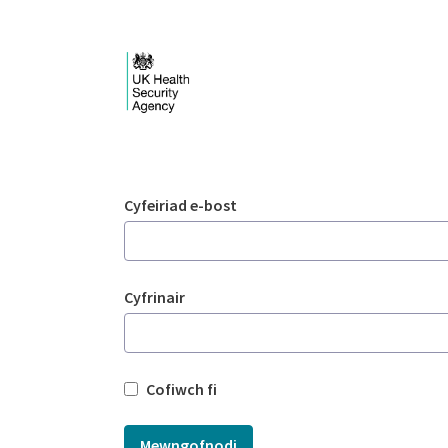
Skip to Main Content
Mewngofnodi - UKHSA
Mewngofnodi
Cyfeiriad e-bost
Cyfrinair
Cofiwch fi
Mewngofnodi