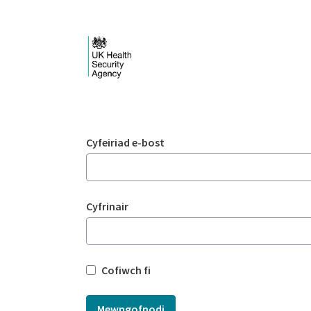
Skip to Main Content
Mewngofnodi - UKHSA
Mewngofnodi
Cyfeiriad e-bost
Cyfrinair
Cofiwch fi
Mewngofnodi