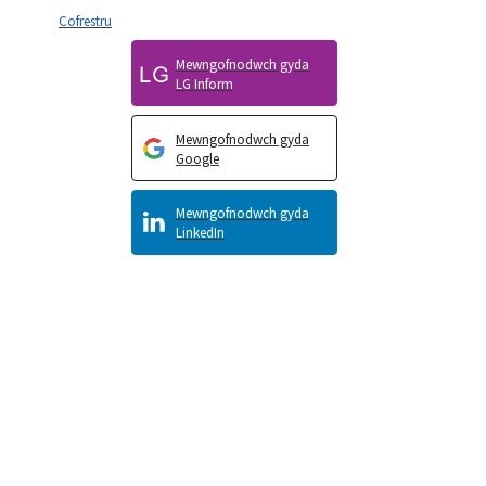
Cofrestru
Mewngofnodwch gyda
LG Inform
Mewngofnodwch gyda
Google
Mewngofnodwch gyda
LinkedIn