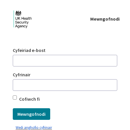
Skip to Main Content
Mewngofnodi
Mewngofnodi - UKHSA national
Mewngofnodi
Cyfeiriad e-bost
Cyfrinair
Cofiwch fi
Mewngofnodi
Wedi anghofio cyfrinair