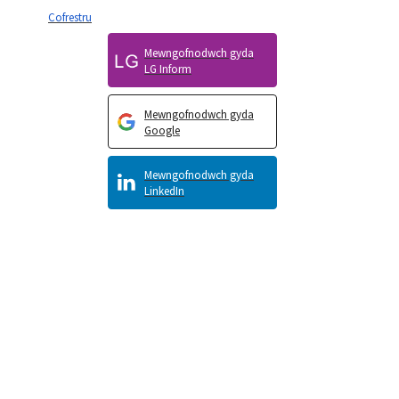
Cofrestru
Mewngofnodwch gyda
LG Inform
Mewngofnodwch gyda
Google
Mewngofnodwch gyda
LinkedIn