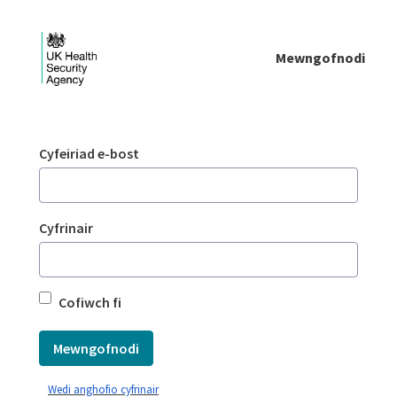
Skip to Main Content
Mewngofnodi
Mewngofnodi - UKHSA national
Mewngofnodi
Cyfeiriad e-bost
Cyfrinair
Cofiwch fi
Mewngofnodi
Wedi anghofio cyfrinair