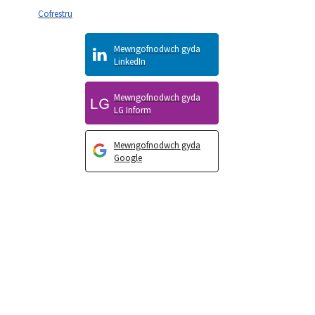
Cofrestru
Mewngofnodwch gyda
LinkedIn
Mewngofnodwch gyda
LG Inform
Mewngofnodwch gyda
Google