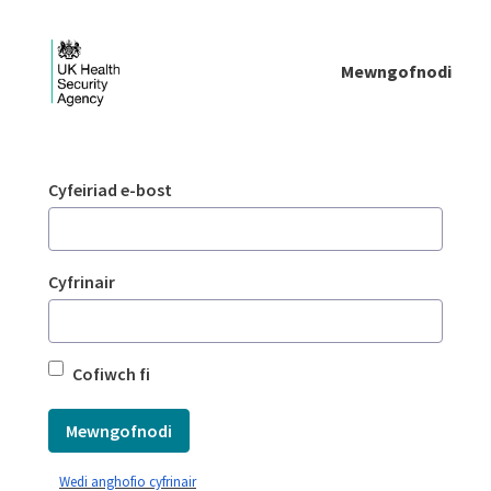
Skip to Main Content
Mewngofnodi
Mewngofnodi - UKHSA national
Mewngofnodi
Cyfeiriad e-bost
Cyfrinair
Cofiwch fi
Mewngofnodi
Wedi anghofio cyfrinair