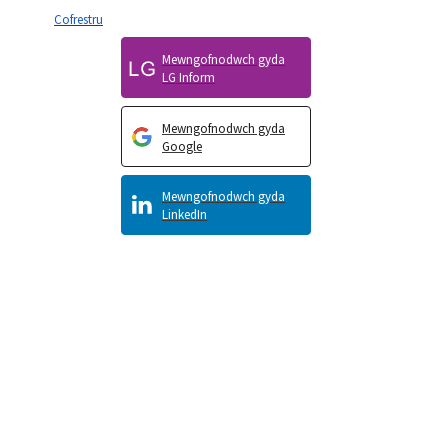
Cofrestru
Mewngofnodwch gyda
LG Inform
Mewngofnodwch gyda
Google
Mewngofnodwch gyda
LinkedIn