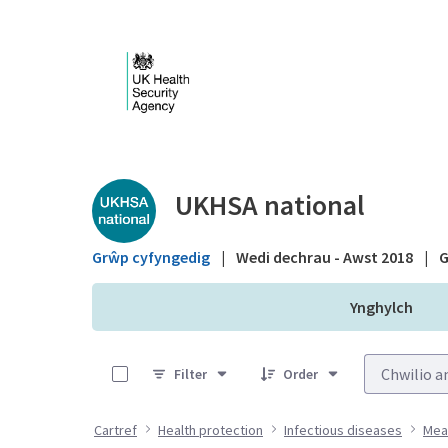
Skip to Main Content
Public library - UKHS
UKHSA national
Grŵp cyfyngedig
|
Wedi dechrau - Awst 2018
|
G
Ynghylch
0 of 14 Items Selected
Filter
Order
Cartref
Health protection
Infectious diseases
Mea