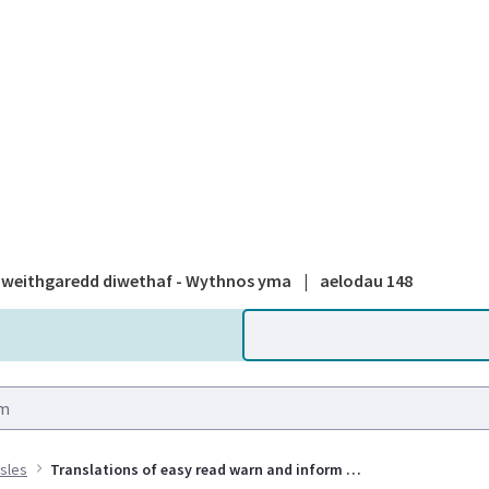
A national
weithgaredd diwethaf - Wythnos yma
|
aelodau 148
sles
Translations of easy read warn and inform letters