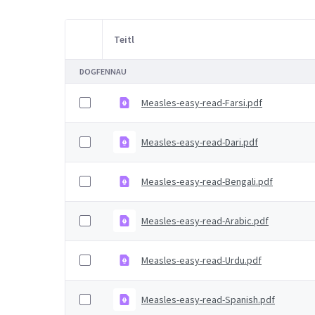
Teitl
Item Selection
DOGFENNAU
Measles-easy-read-Farsi.pdf
Measles-easy-read-Dari.pdf
Measles-easy-read-Bengali.pdf
Measles-easy-read-Arabic.pdf
Measles-easy-read-Urdu.pdf
Measles-easy-read-Spanish.pdf