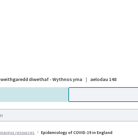
A national
weithgaredd diwethaf - Wythnos yma
|
aelodau 148
onavirus resources
Epidemiology of COVID-19 in England