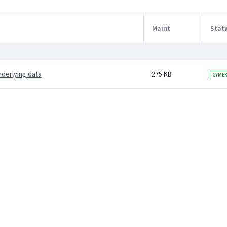
Maint
Stat
nderlying data
275 KB
CYME