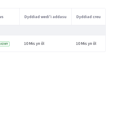
ws
Dyddiad wedi'i addasu
Dyddiad creu
10 Mis yn ôl
10 Mis yn ôl
RADWY