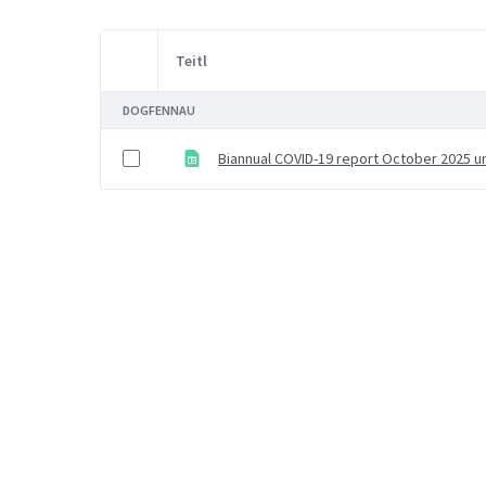
Teitl
Item Selection
DOGFENNAU
Biannual COVID-19 report October 2025 u