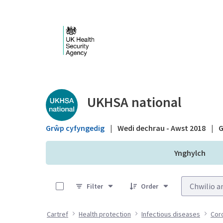
Skip to Main Content
Public library - UKHS
UKHSA national
Grŵp cyfyngedig
|
Wedi dechrau - Awst 2018
|
G
Ynghylch
0 of 1 Items Selected
Filter
Order
Cartref
Health protection
Infectious diseases
Cor