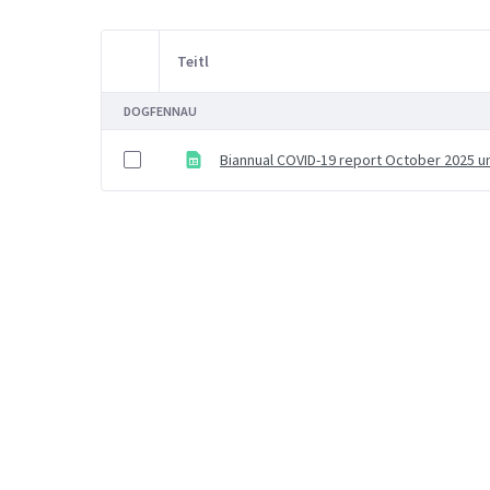
Teitl
Item Selection
DOGFENNAU
Biannual COVID-19 report October 2025 u