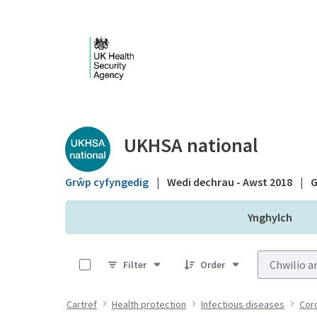
Skip to Main Content
Public library - UKHS
UKHSA national
Grŵp cyfyngedig
|
Wedi dechrau - Awst 2018
|
G
Ynghylch
0 of 1 Items Selected
Filter
Order
Cartref
Health protection
Infectious diseases
Cor