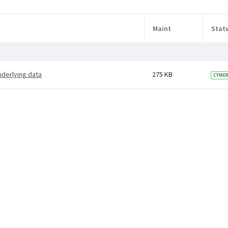
Maint
Stat
nderlying data
275 KB
CYME