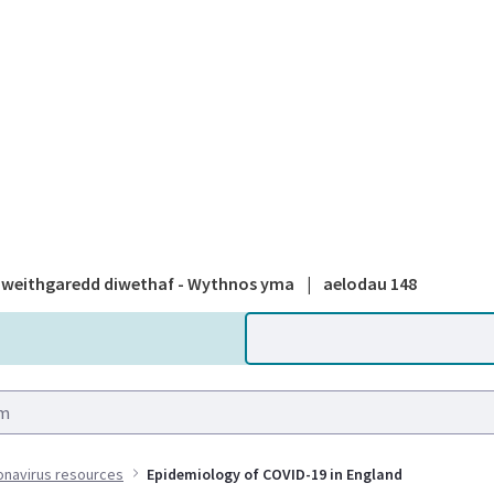
A national
weithgaredd diwethaf - Wythnos yma
|
aelodau 148
onavirus resources
Epidemiology of COVID-19 in England