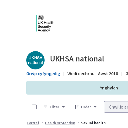
Skip to Main Content
Public library - UKHS
UKHSA national
Grŵp cyfyngedig
|
Wedi dechrau - Awst 2018
|
G
Ynghylch
0 of 5 Items Selected
Filter
Order
Cartref
Health protection
Sexual health