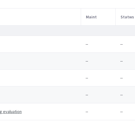
Maint
Statws
--
--
--
--
--
--
--
--
g evaluation
--
--