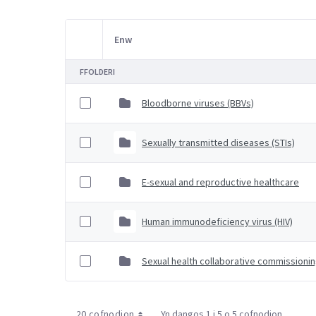
Enw
Item Selection
FFOLDERI
Bloodborne viruses (BBVs)
Sexually transmitted diseases (STIs)
E-sexual and reproductive healthcare
Human immunodeficiency virus (HIV)
Sexual health collaborative commissionin
20 cofnodion
Yn dangos 1 i 5 o 5 cofnodion.