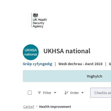
Skip to Main Content
Public library - UKHS
UKHSA national
Grŵp cyfyngedig
|
Wedi dechrau - Awst 2018
|
G
Ynghylch
0 of 16 Items Selected
Filter
Order
Cartref
Health improvement