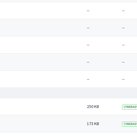
--
--
--
--
--
--
--
--
--
--
250 KB
CYMERAD
173 KB
CYMERAD