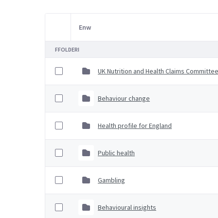
Enw
Item Selection
FFOLDERI
UK Nutrition and Health Claims Committe
Behaviour change
Health profile for England
Public health
Gambling
Behavioural insights