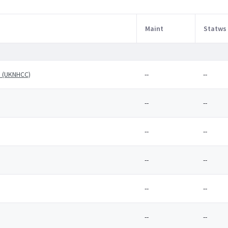
Maint
Statws
e (UKNHCC)
--
--
--
--
--
--
--
--
--
--
--
--