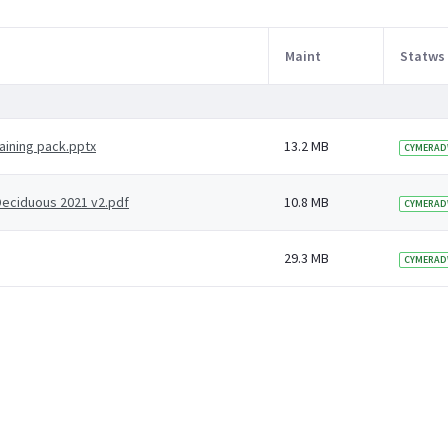
Maint
Statws
aining pack.pptx
13.2 MB
CYMERAD
Deciduous 2021 v2.pdf
10.8 MB
CYMERAD
29.3 MB
CYMERAD