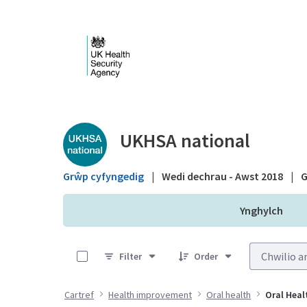
Skip to Main Content
Public library - UKHS
UKHSA national
Grŵp cyfyngedig
|
Wedi dechrau - Awst 2018
|
G
Ynghylch
0 of 3 Items Selected
Filter
Order
Cartref
Health improvement
Oral health
Oral Heal