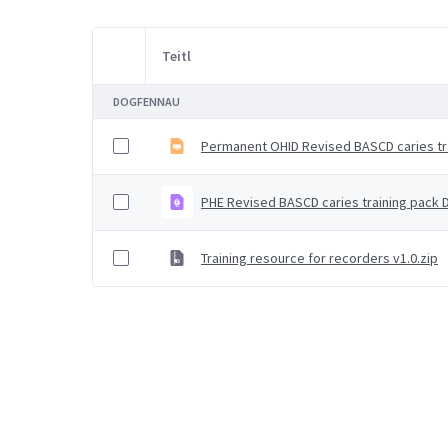
Teitl
Item Selection
DOGFENNAU
Permanent OHID Revised BASCD caries tr
PHE Revised BASCD caries training pack 
Training resource for recorders v1.0.zip