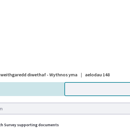
A national
weithgaredd diwethaf - Wythnos yma
|
aelodau 148
th Survey supporting documents