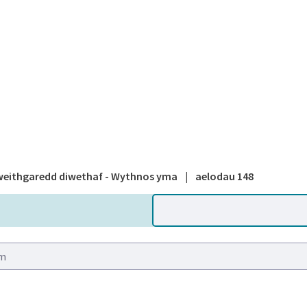
A national
eithgaredd diwethaf - Wythnos yma
|
aelodau 148