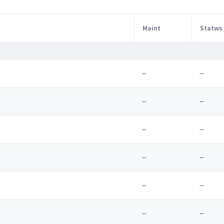
Maint
Statws
--
--
--
--
--
--
--
--
--
--
--
--