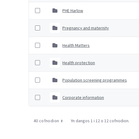
PHE Harlow
Pregnancy and maternity
Health Matters
Health protection
Population screening programmes
Corporate information
40 cofnodion
Yn dangos 1 i 12 o 12 cofnodion.