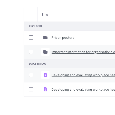
Enw
Item Selection
FFOLDERI
Prison posters
Important information for organisations
DOGFENNAU
Developing and evaluating workplace heal
Developing and evaluating workplace heal