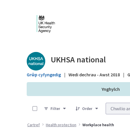
Skip to Main Content
Public library - UKHS
UKHSA national
Grŵp cyfyngedig
|
Wedi dechrau - Awst 2018
|
G
Ynghylch
0 of 4 Items Selected
Filter
Order
Cartref
Health protection
Workplace health