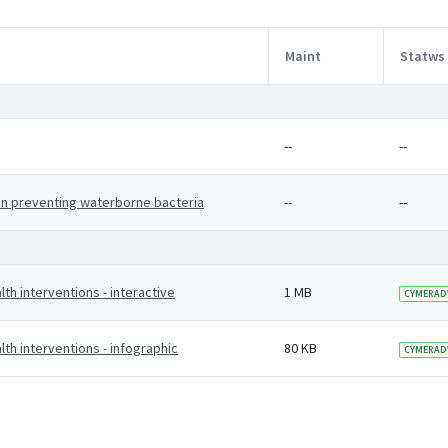
Maint
Statws
--
--
 on preventing waterborne bacteria
--
--
th interventions - interactive
1 MB
CYMERAD
th interventions - infographic
80 KB
CYMERAD