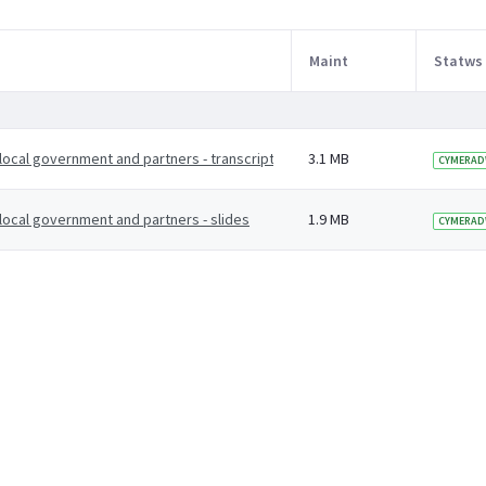
Maint
Statws
local government and partners - transcript
3.1 MB
CYMERAD
 local government and partners - slides
1.9 MB
CYMERAD