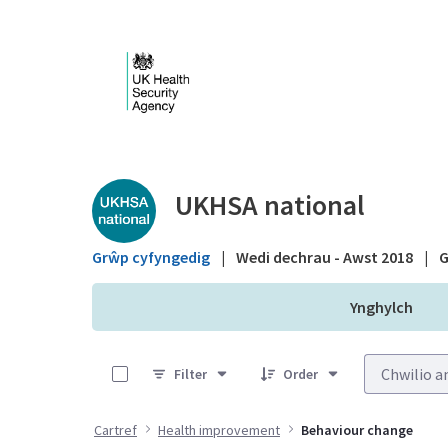
Skip to Main Content
Public library - UKHS
UKHSA national
Grŵp cyfyngedig
|
Wedi dechrau - Awst 2018
|
G
Ynghylch
0 of 2 Items Selected
Filter
Order
Cartref
Health improvement
Behaviour change