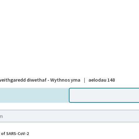
A national
eithgaredd diwethaf - Wythnos yma
|
aelodau 148
n of SARS-CoV-2