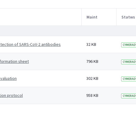
Maint
Statws
tection of SARS-CoV-2 antibodies
32 KB
CYMERAD
formation sheet
796 KB
CYMERAD
valuation
302 KB
CYMERAD
ion protocol
958 KB
CYMERAD