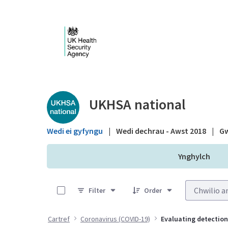
Skip to Main Content
Public library - UKHS
UKHSA national
Wedi ei gyfyngu
|
Wedi dechrau - Awst 2018
|
Gw
Ynghylch
0 of 5 Items Selected
Filter
Order
Cartref
Coronavirus (COVID-19)
Evaluating detectio