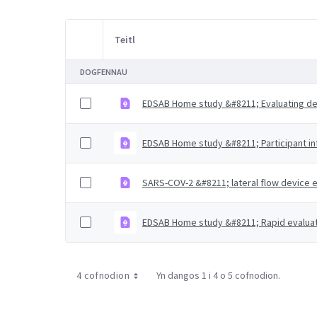
Teitl
Item Selection
DOGFENNAU
EDSAB Home study &#8211; Evaluating de
EDSAB Home study &#8211; Participant in
SARS-COV-2 &#8211; lateral flow device e
EDSAB Home study &#8211; Rapid evaluat
4 cofnodion
Yn dangos 1 i 4 o 5 cofnodion.