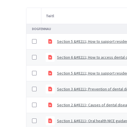
Teitl
Item Selection
DOGFENNAU
Section 5 &#8211; How to support residen
Section 6 &#8211; How to access dental c
Section 5 &#8211; How to support residen
Section 3 &#8211; Prevention of dental d
Section 2 &#8211; Causes of dental disea
Section 1 &#8211; Oral health NICE guida