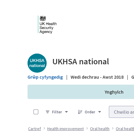
Skip to Main Content
Public library - UKHS
UKHSA national
Grŵp cyfyngedig
|
Wedi dechrau - Awst 2018
|
G
Ynghylch
0 of 7 Items Selected
Filter
Order
Cartref
Health improvement
Oral health
Oral healt