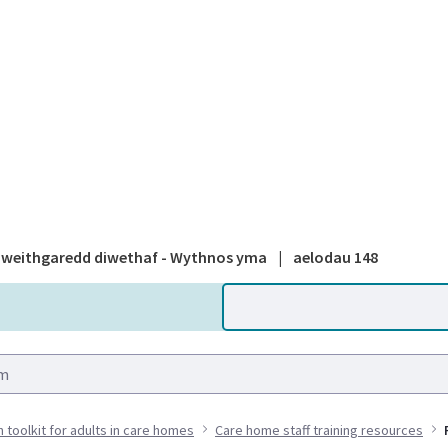
A national
weithgaredd diwethaf - Wythnos yma
|
aelodau 148
h toolkit for adults in care homes
Care home staff training resources