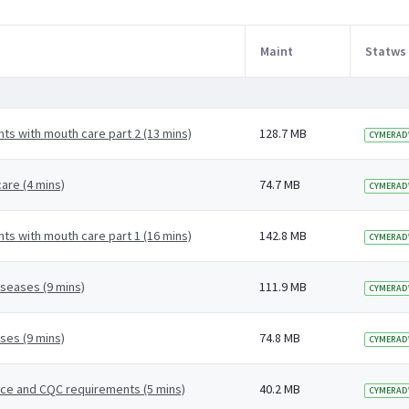
Maint
Statws
ts with mouth care part 2 (13 mins)
128.7 MB
CYMERAD
are (4 mins)
74.7 MB
CYMERAD
ts with mouth care part 1 (16 mins)
142.8 MB
CYMERAD
iseases (9 mins)
111.9 MB
CYMERAD
ses (9 mins)
74.8 MB
CYMERAD
nce and CQC requirements (5 mins)
40.2 MB
CYMERAD