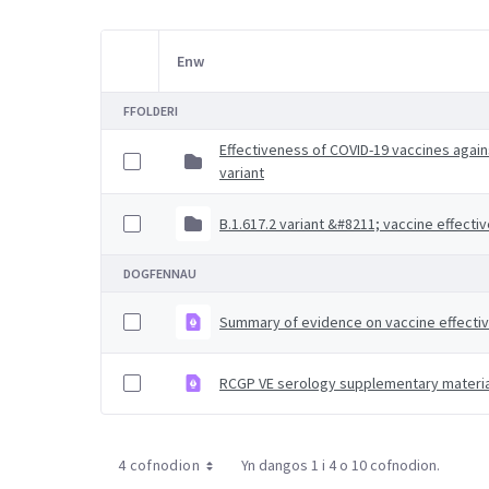
Enw
Item Selection
FFOLDERI
Effectiveness of COVID-19 vaccines again
variant
B.1.617.2 variant &#8211; vaccine effecti
DOGFENNAU
Summary of evidence on vaccine effecti
RCGP VE serology supplementary materia
4 cofnodion
Yn dangos 1 i 4 o 10 cofnodion.