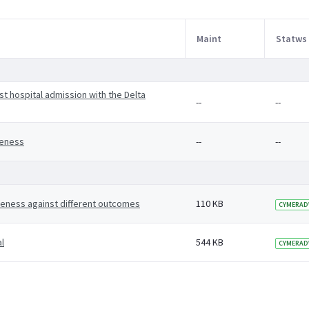
Maint
Statws
st hospital admission with the Delta
--
--
veness
--
--
veness against different outcomes
110 KB
CYMERAD
l
544 KB
CYMERAD