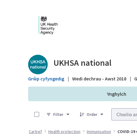
Skip to Main Content
Public library - UKHS
UKHSA national
Grŵp cyfyngedig
|
Wedi dechrau - Awst 2018
|
G
Ynghylch
0 of 10 Items Selected
Filter
Order
Cartref
Health protection
Immunisation
COVID-19 