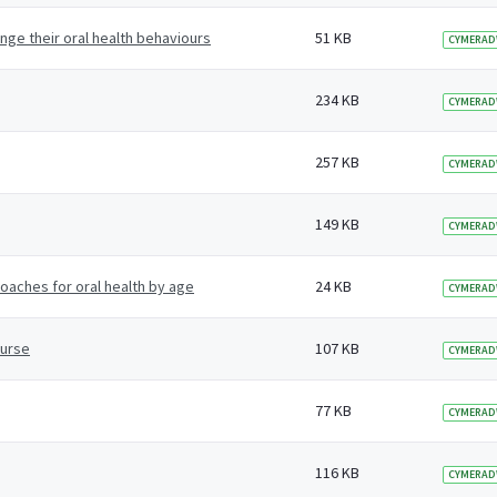
nge their oral health behaviours
51 KB
CYMERAD
234 KB
CYMERAD
257 KB
CYMERAD
149 KB
CYMERAD
roaches for oral health by age
24 KB
CYMERAD
ourse
107 KB
CYMERAD
77 KB
CYMERAD
116 KB
CYMERAD