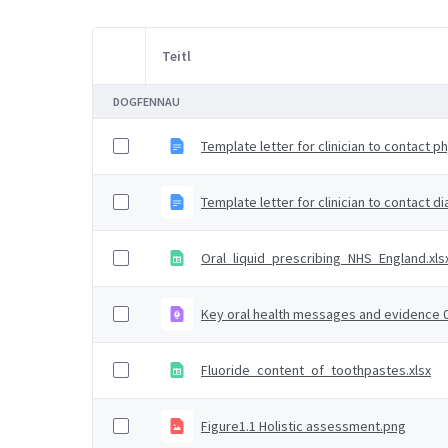
Teitl
Item Selection
DOGFENNAU
Template letter for clinician to contact 
Template letter for clinician to contact d
Oral_liquid_prescribing_NHS_England.xls
Key oral health messages and evidence 0
Fluoride_content_of_toothpastes.xlsx
Figure1.1 Holistic assessment.png