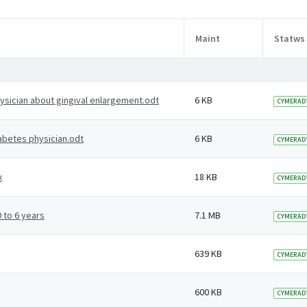
Maint
Statws
physician about gingival enlargement.odt
6 KB
CYMERAD
iabetes physician.odt
6 KB
CYMERAD
x
18 KB
CYMERAD
 to 6 years
7.1 MB
CYMERAD
639 KB
CYMERAD
600 KB
CYMERAD