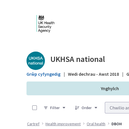
Skip to Main Content
Public library - UKHS
UKHSA national
Grŵp cyfyngedig
|
Wedi dechrau - Awst 2018
|
G
Ynghylch
0 of 14 Items Selected
Filter
Order
Cartref
Health improvement
Oral health
DBOH