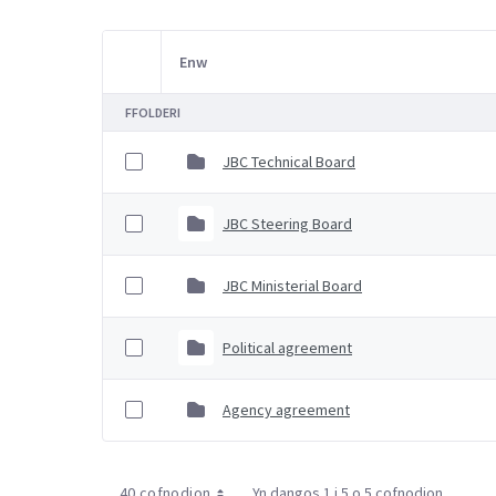
Enw
Item Selection
FFOLDERI
JBC Technical Board
JBC Steering Board
JBC Ministerial Board
Political agreement
Agency agreement
40 cofnodion
Yn dangos 1 i 5 o 5 cofnodion.