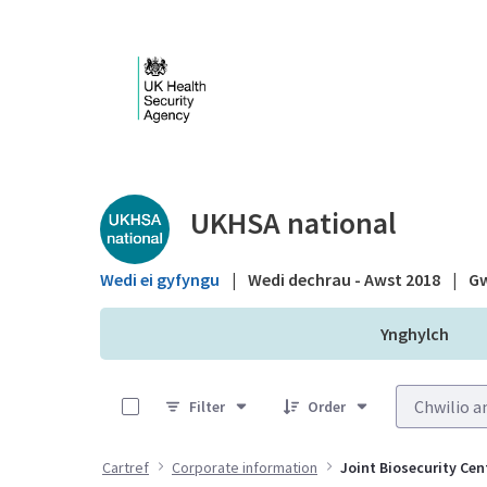
Skip to Main Content
Public library - UKHS
UKHSA national
Wedi ei gyfyngu
|
Wedi dechrau - Awst 2018
|
Gw
Ynghylch
0 of 5 Items Selected
Filter
Order
Cartref
Corporate information
Joint Biosecurity Cen