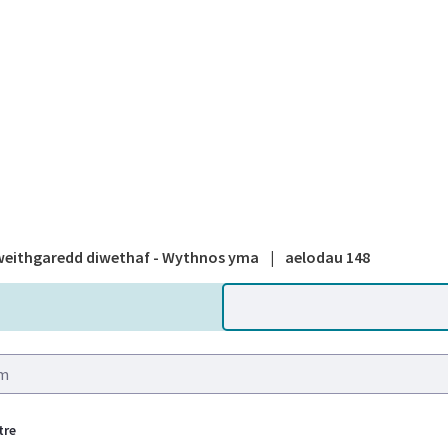
A national
eithgaredd diwethaf - Wythnos yma
|
aelodau 148
tre