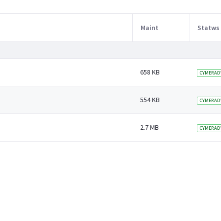
Maint
Statws
658 KB
CYMERAD
554 KB
CYMERAD
2.7 MB
CYMERAD