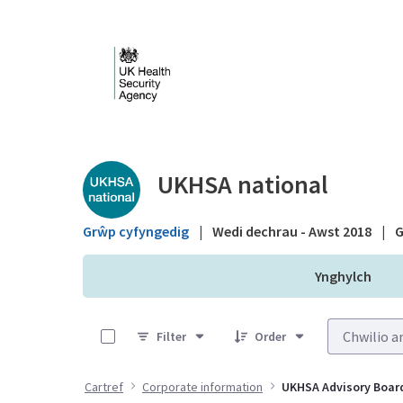
Skip to Main Content
Public library - UKHS
UKHSA national
Grŵp cyfyngedig
|
Wedi dechrau - Awst 2018
|
G
Ynghylch
0 of 3 Items Selected
Filter
Order
Cartref
Corporate information
UKHSA Advisory Boar