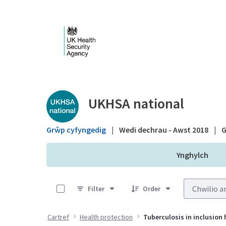
Skip to Main Content
Public library - UKHS
UKHSA national
Grŵp cyfyngedig
|
Wedi dechrau - Awst 2018
|
G
Ynghylch
0 of 13 Items Selected
Filter
Order
Cartref
Health protection
Tuberculosis in inclusion