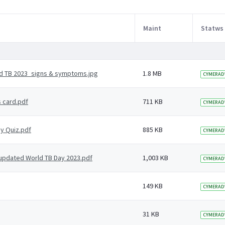
Maint
Statws
d TB 2023_signs & symptoms.jpg
1.8 MB
CYMERAD
s card.pdf
711 KB
CYMERAD
ay Quiz.pdf
885 KB
CYMERAD
- updated World TB Day 2023.pdf
1,003 KB
CYMERAD
149 KB
CYMERAD
31 KB
CYMERAD