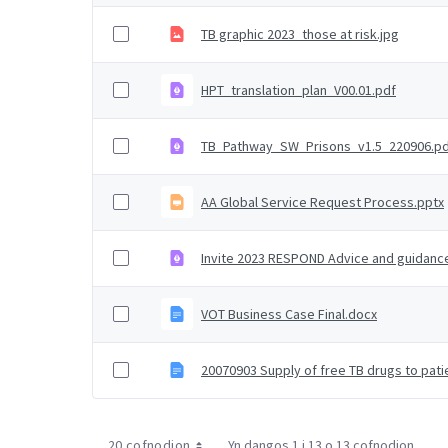
TB graphic 2023_those at risk.jpg
HPT_translation_plan_V00.01.pdf
TB_Pathway_SW_Prisons_v1.5_220906.p
AA Global Service Request Process.pptx
Invite 2023 RESPOND Advice and guidanc
VOT Business Case Final.docx
20070903 Supply of free TB drugs to pat
20 cofnodion
Yn dangos 1 i 13 o 13 cofnodion.