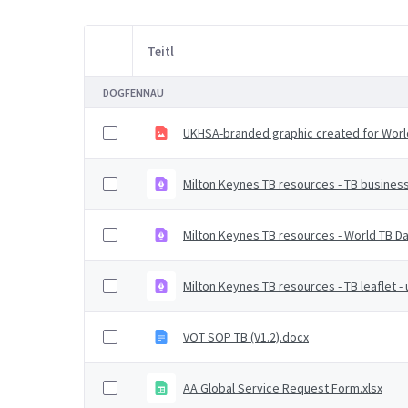
Teitl
Item Selection
DOGFENNAU
UKHSA-branded graphic created for Worl
Milton Keynes TB resources - TB busines
Milton Keynes TB resources - World TB D
Milton Keynes TB resources - TB leaflet 
VOT SOP TB (V1.2).docx
AA Global Service Request Form.xlsx