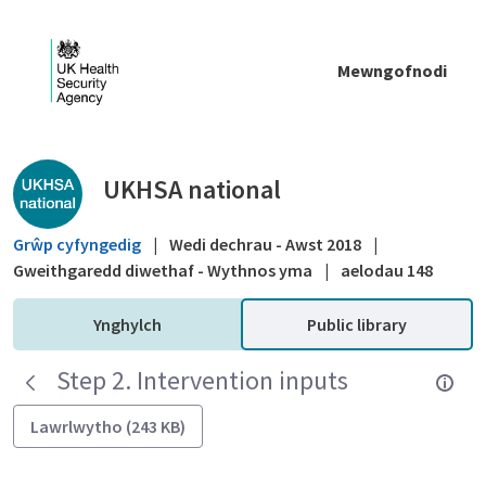
Skip to Main Content
Mewngofnodi
Public library - UKHSA national
UKHSA national
Grŵp cyfyngedig
|
Wedi dechrau - Awst 2018
|
Gweithgaredd diwethaf - Wythnos yma
|
aelodau 148
Ynghylch
Public library
Step 2. Intervention inputs
Lawrlwytho (243 KB)