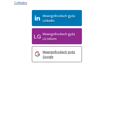
Cofrestru
Mewngofnodwch gyda
LinkedIn
Mewngofnodwch gyda
LG Inform
Mewngofnodwch gyda
Google