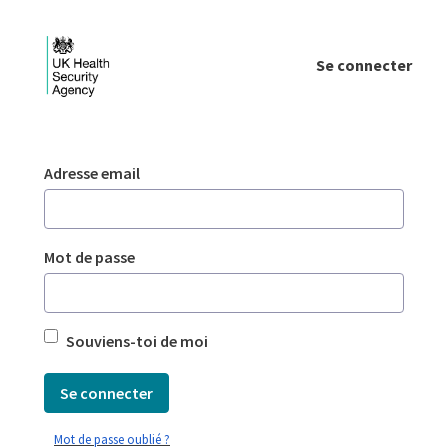
Saut au contenu principal
Se connecter
Login - UKHSA national
Authentification
Adresse email
Mot de passe
Souviens-toi de moi
Se connecter
Mot de passe oublié ?