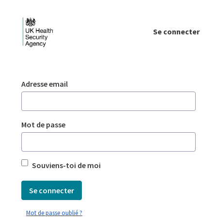
Saut au contenu principal
Se connecter
Login - UKHSA national
Authentification
Adresse email
Mot de passe
Souviens-toi de moi
Se connecter
Mot de passe oublié ?