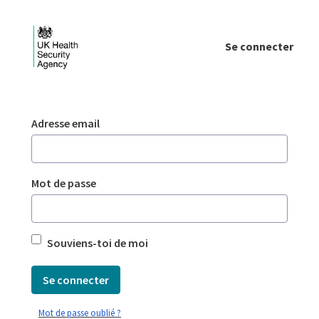
Saut au contenu principal
Se connecter
Login - UKHSA national
Authentification
Adresse email
Mot de passe
Souviens-toi de moi
Se connecter
Mot de passe oublié ?