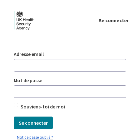
Saut au contenu principal
Se connecter
Login - UKHSA national
Authentification
Adresse email
Mot de passe
Souviens-toi de moi
Se connecter
Mot de passe oublié ?