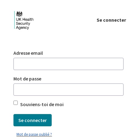
Saut au contenu principal
Se connecter
Login - UKHSA national
Authentification
Adresse email
Mot de passe
Souviens-toi de moi
Se connecter
Mot de passe oublié ?