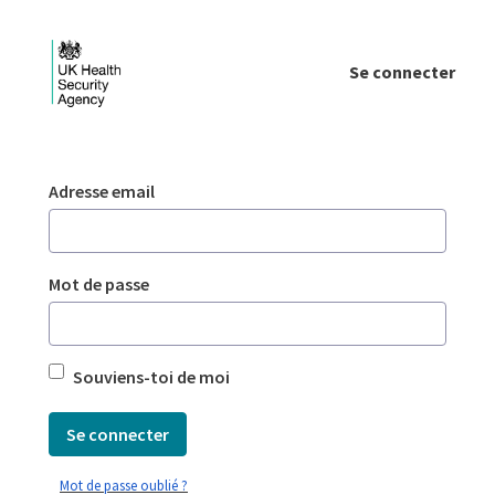
Saut au contenu principal
Se connecter
Login - UKHSA national
Authentification
Adresse email
Mot de passe
Souviens-toi de moi
Se connecter
Mot de passe oublié ?