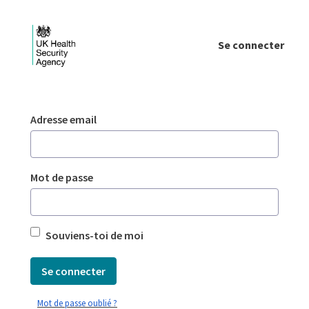
Saut au contenu principal
Se connecter
Login - UKHSA national
Authentification
Adresse email
Mot de passe
Souviens-toi de moi
Se connecter
Mot de passe oublié ?