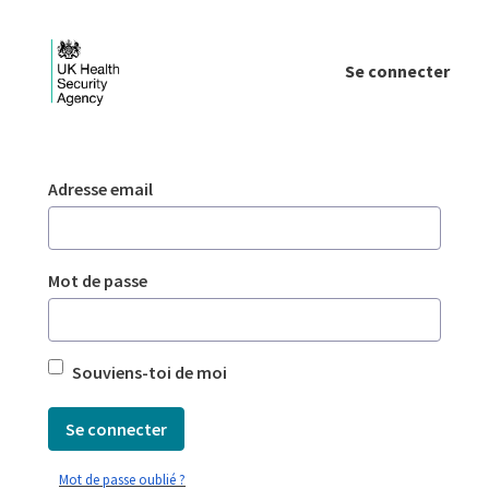
Saut au contenu principal
Se connecter
Login - UKHSA national
Authentification
Adresse email
Mot de passe
Souviens-toi de moi
Se connecter
Mot de passe oublié ?