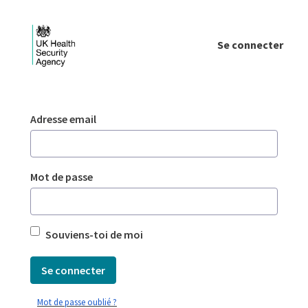
Saut au contenu principal
Se connecter
Login - UKHSA national
Authentification
Adresse email
Mot de passe
Souviens-toi de moi
Se connecter
Mot de passe oublié ?