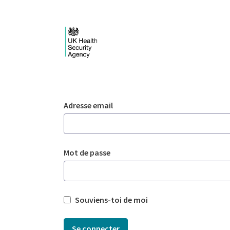
Saut au contenu principal
Login - UKHSA nation
Authentification
Adresse email
Mot de passe
Souviens-toi de moi
Se connecter