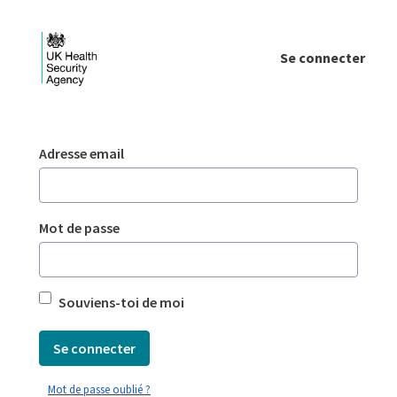
Saut au contenu principal
Se connecter
Login - UKHSA national
Authentification
Adresse email
Mot de passe
Souviens-toi de moi
Se connecter
Mot de passe oublié ?