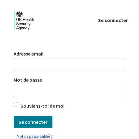
Saut au contenu principal
Se connecter
Login - UKHSA national
Authentification
Adresse email
Mot de passe
Souviens-toi de moi
Se connecter
Mot de passe oublié ?