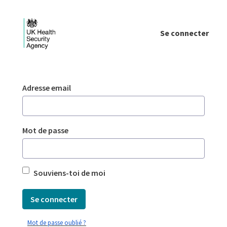
Saut au contenu principal
Se connecter
Login - UKHSA national
Authentification
Adresse email
Mot de passe
Souviens-toi de moi
Se connecter
Mot de passe oublié ?