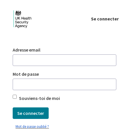
Saut au contenu principal
Se connecter
Login - UKHSA national
Authentification
Adresse email
Mot de passe
Souviens-toi de moi
Se connecter
Mot de passe oublié ?