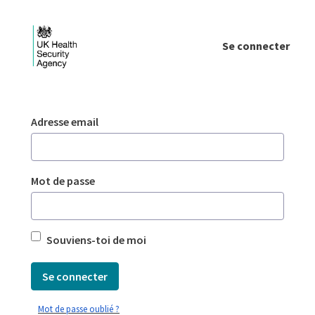
Saut au contenu principal
Se connecter
Login - UKHSA national
Authentification
Adresse email
Mot de passe
Souviens-toi de moi
Se connecter
Mot de passe oublié ?