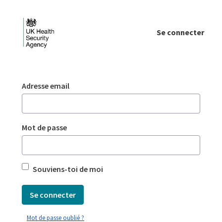
Saut au contenu principal
Se connecter
Login - UKHSA national
Authentification
Adresse email
Mot de passe
Souviens-toi de moi
Se connecter
Mot de passe oublié ?