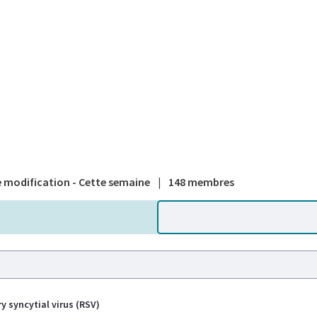
A national
 modification - Cette semaine
|
148 membres
y syncytial virus (RSV)