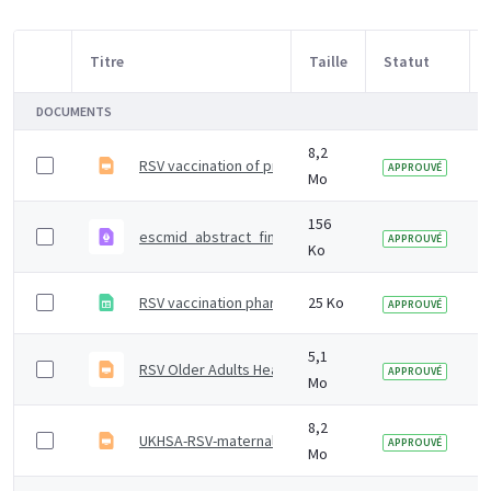
Titre
Taille
Statut
Sélection d'article
DOCUMENTS
8,2
RSV vaccination of pregnant women for infant protect
APPROUVÉ
Mo
156
escmid_abstract_final-NB
APPROUVÉ
Ko
RSV vaccination pharmacy pilot tables
25 Ko
APPROUVÉ
5,1
RSV Older Adults Healthcare Practitioners Training Sl
APPROUVÉ
Mo
8,2
UKHSA-RSV-maternal-slideset
APPROUVÉ
Mo