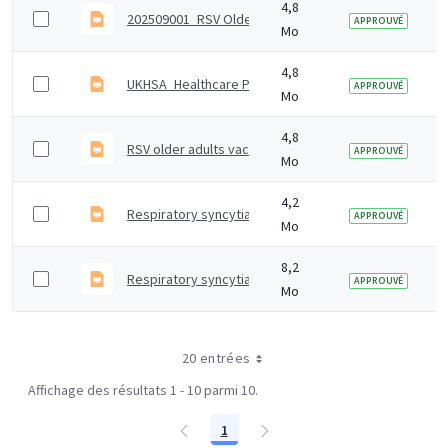
4,8
202509001_RSV Older adults_Interim 80+ expansion F
APPROUVÉ
Mo
4,8
UKHSA_Healthcare Practitioners Slideset_RSV Older 
APPROUVÉ
Mo
4,8
RSV older adults vaccination programme slide set
APPROUVÉ
Mo
4,2
Respiratory syncytial virus (RSV) vaccination program
APPROUVÉ
Mo
8,2
Respiratory syncytial virus (RSV) vaccination of preg
APPROUVÉ
Mo
20 entrées
Affichage des résultats 1 - 10 parmi 10.
1
Page