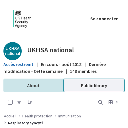
Saut au contenu principal
Se connecter
Public library - UKHSA national
UKHSA national
Accès restreint
|
En cours - août 2018
|
Dernière
modification - Cette semaine
|
148 membres
About
Public library
0 sur 10 Articles sélectionné
Accueil
Health protection
Immunisation
Respiratory syncytial virus (RSV)