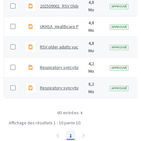
4,8
202509001_RSV Older adults_Interim 80+ expansion F
APPROUVÉ
Mo
4,8
UKHSA_Healthcare Practitioners Slideset_RSV Older 
APPROUVÉ
Mo
4,8
RSV older adults vaccination programme slide set
APPROUVÉ
Mo
4,2
Respiratory syncytial virus (RSV) vaccination program
APPROUVÉ
Mo
8,2
Respiratory syncytial virus (RSV) vaccination of preg
APPROUVÉ
Mo
60 entrées
Affichage des résultats 1 - 10 parmi 10.
1
Page