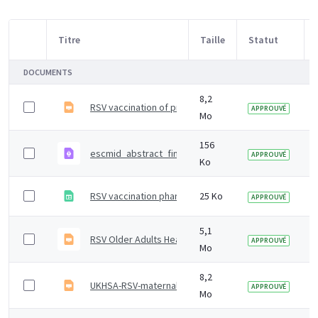
Titre
Taille
Statut
Sélection d'article
DOCUMENTS
8,2
RSV vaccination of pregnant women for infant protect
APPROUVÉ
Mo
156
escmid_abstract_final-NB
APPROUVÉ
Ko
RSV vaccination pharmacy pilot tables
25 Ko
APPROUVÉ
5,1
RSV Older Adults Healthcare Practitioners Training Sl
APPROUVÉ
Mo
8,2
UKHSA-RSV-maternal-slideset
APPROUVÉ
Mo