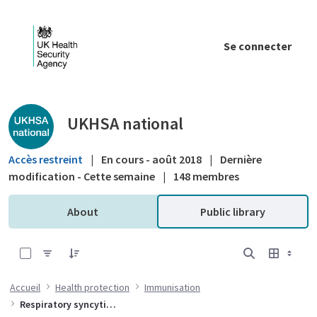
Saut au contenu principal
Se connecter
Public library - UKHSA national
UKHSA national
Accès restreint
|
En cours - août 2018
|
Dernière
modification - Cette semaine
|
148 membres
About
Public library
0 sur 10 Articles sélectionné
Accueil
Health protection
Immunisation
Respiratory syncytial virus (RSV)