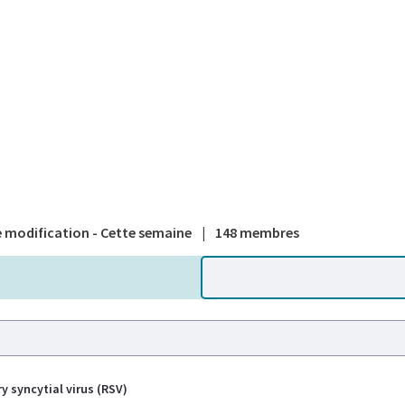
A national
 modification - Cette semaine
|
148 membres
y syncytial virus (RSV)