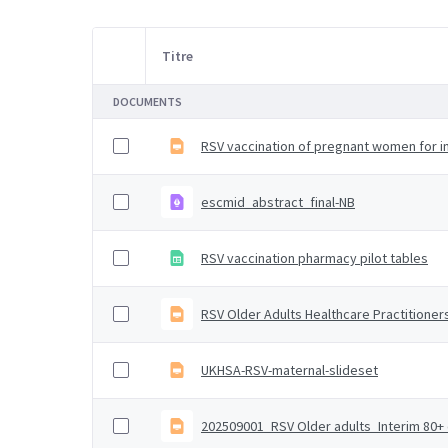
Titre
Sélection d'article
DOCUMENTS
RSV vaccination of pregnant women for in
escmid_abstract_final-NB
RSV vaccination pharmacy pilot tables
RSV Older Adults Healthcare Practitioners
UKHSA-RSV-maternal-slideset
202509001_RSV Older adults_Interim 80+ 