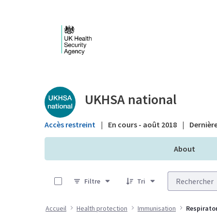
Saut au contenu principal
Public library - UKHS
UKHSA national
Accès restreint
|
En cours - août 2018
|
Dernière
About
0 sur 10 Articles sélectionné
Filtre
Tri
Accueil
Health protection
Immunisation
Respirator