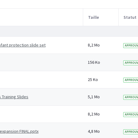
Taille
Statut
fant protection slide set
8,2 Mo
APPROUV
156 Ko
APPROUV
25 Ko
APPROUV
 Training Slides
5,1 Mo
APPROUV
8,2 Mo
APPROUV
expansion FINAL.pptx
4,8 Mo
APPROUV