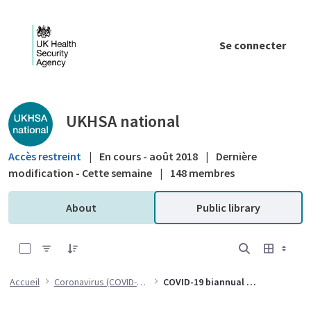
Saut au contenu principal
Se connecter
Public library - UKHSA national
UKHSA national
Accès restreint
|
En cours - août 2018
|
Dernière
modification - Cette semaine
|
148 membres
About
Public library
0 sur 1 Articles sélectionné
Accueil
Coronavirus (COVID-19)
COVID-19 biannual reports