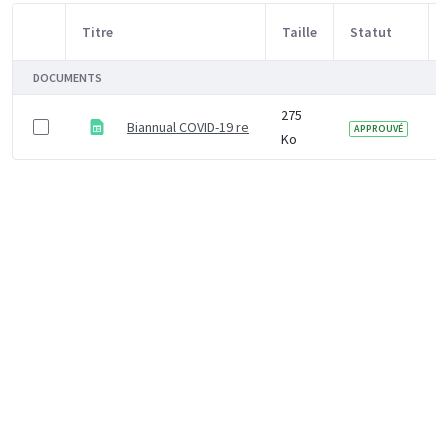
Titre
Taille
Statut
Sélection d'article
DOCUMENTS
275
Biannual COVID-19 report October 2025 - underlying da
APPROUVÉ
Ko