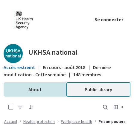
Saut au contenu principal
Se connecter
Public library - UKHSA national
UKHSA national
Accès restreint
|
En cours - août 2018
|
Dernière
modification - Cette semaine
|
148 membres
About
Public library
0 sur 3 Articles sélectionné
Accueil
Health protection
Workplace health
Prison posters