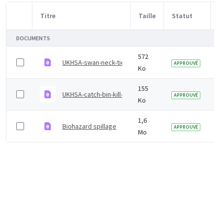
Titre
Taille
Statut
Sélection d'article
DOCUMENTS
572
UKHSA-swan-neck-tie-method-clinical-waste-bags-po
APPROUVÉ
Ko
155
UKHSA-catch-bin-kill-poster
APPROUVÉ
Ko
1,6
Biohazard spillage
APPROUVÉ
Mo