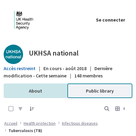
Saut au contenu principal
Se connecter
Public library - UKHSA national
UKHSA national
Accès restreint
|
En cours - août 2018
|
Dernière
modification - Cette semaine
|
148 membres
About
Public library
0 sur 3 Articles sélectionné
Accueil
Health protection
Infectious diseases
Tuberculosis (TB)